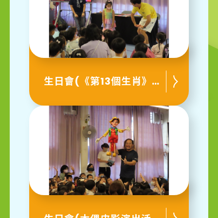
生日會(《第13個生肖》互動劇場)