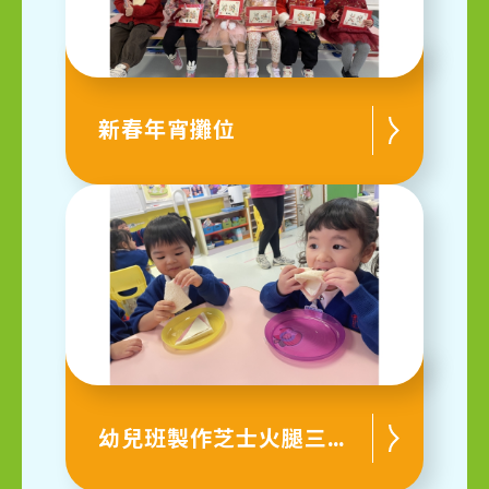
新春年宵攤位
幼兒班製作芝士火腿三文治