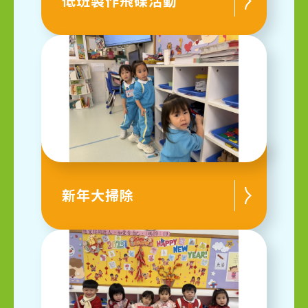
低班製作飛碟活動
新年大掃除