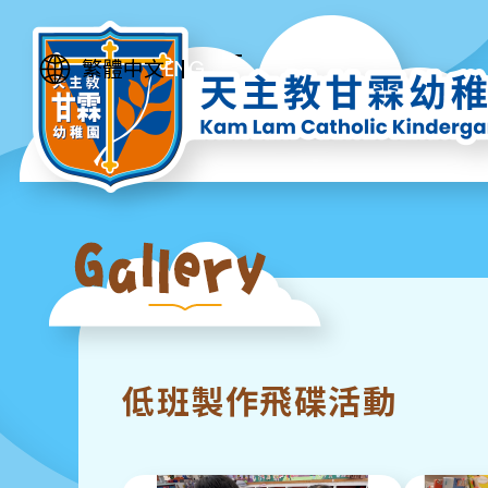
ENG
繁體中文
低班製作飛碟活動