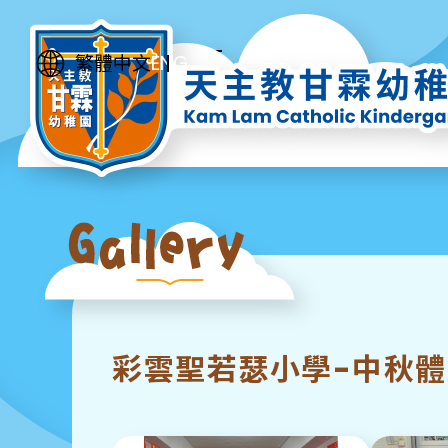
ENG
繁體中文
彩雲聖若瑟小學-中秋