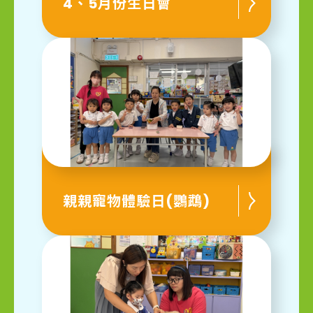
4、5月份生日會
親親寵物體驗日(鸚鵡)