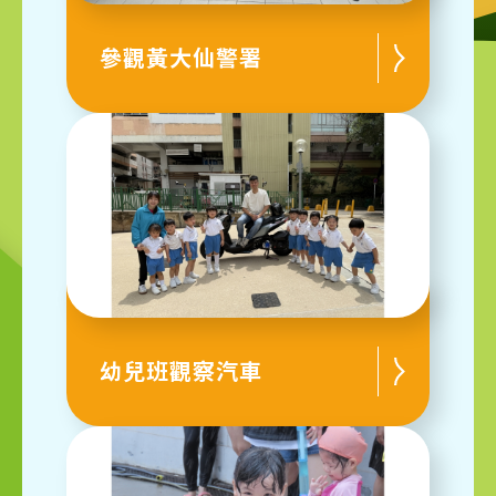
參觀黃大仙警署
幼兒班觀察汽車