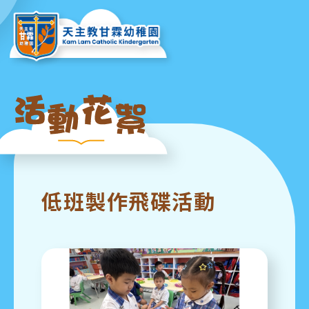
低班製作飛碟活動