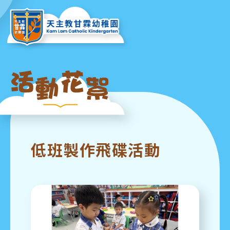
低班製作飛碟活動