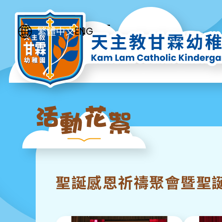
ENG
繁體中文
聖誕感恩祈禱聚會暨聖