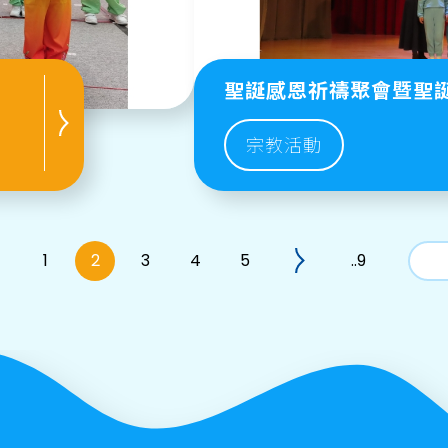
聖誕感恩祈禱聚會暨聖
宗教活動
1
2
3
4
5
..9