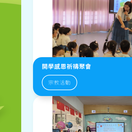
開學感恩祈禱聚會
宗教活動