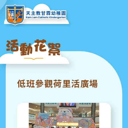
低班參觀荷里活廣場