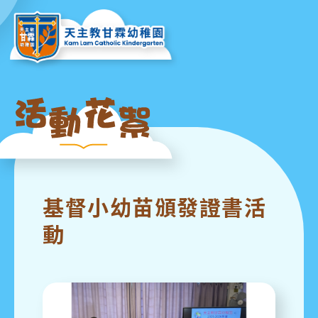
基督小幼苗頒發證書活
動