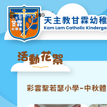
ENG
繁體中文
彩雲聖若瑟小學-中秋