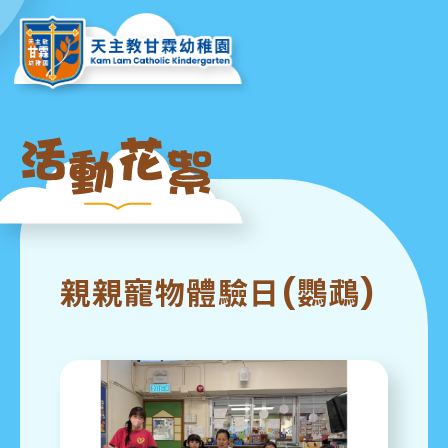
親親寵物體驗日(鸚鵡)