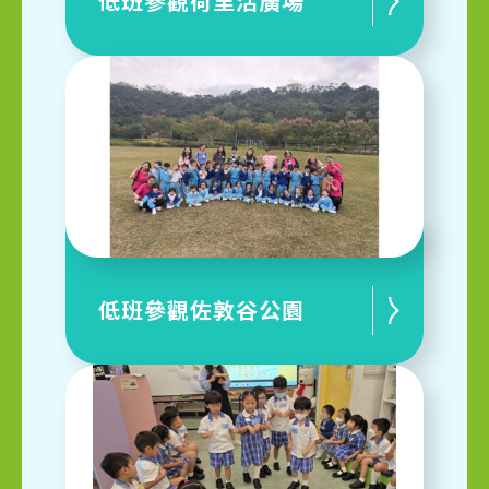
低班參觀荷里活廣場
低班參觀佐敦谷公園