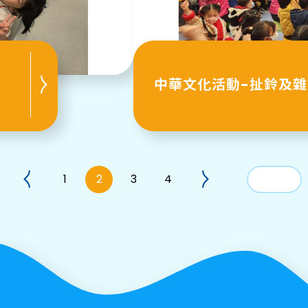
中華文化活動-扯鈴及
1
2
3
4