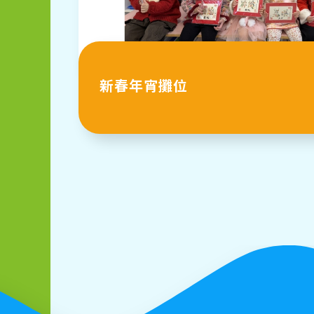
新春年宵攤位