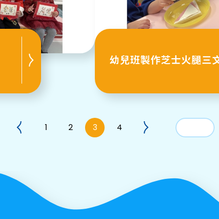
幼兒班製作芝士火腿三
1
2
3
4